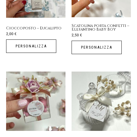
Scatolina porta confetti –
Cioccoposto – Eucalipto
Elefantino Baby Boy
2,00
€
2,50
€
PERSONALIZZA
PERSONALIZZA