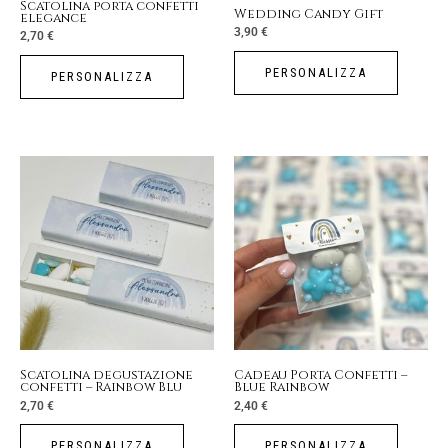
Scatolina porta confetti
Wedding Candy Gift
elegance
3,90
€
2,70
€
PERSONALIZZA
PERSONALIZZA
Scatolina degustazione
Cadeau Porta Confetti –
confetti – Rainbow Blu
Blue Rainbow
2,70
€
2,40
€
PERSONALIZZA
PERSONALIZZA